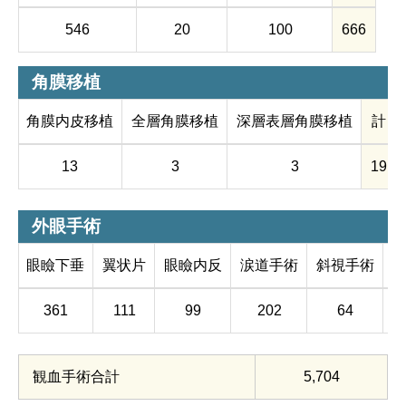
546
20
100
666
角膜移植
角膜内皮移植
全層角膜移植
深層表層角膜移植
計
13
3
3
19
外眼手術
眼瞼下垂
翼状片
眼瞼内反
涙道手術
斜視手術
361
111
99
202
64
観血手術合計
5,704