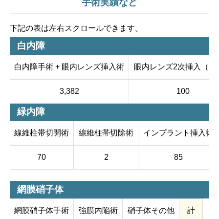
手術実績など
下記の表は左右スクロールできます。
白内障
白内障手術 + 眼内レンズ挿入術
眼内レンズ2次挿入（縫
3,382
100
緑内障
線維柱帯切開術
線維柱帯切除術
インプラント挿入術
70
2
85
網膜硝子体
網膜硝子体手術
強膜内陥術
硝子体その他
計