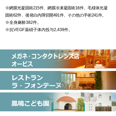
※網膜光凝固術215件、網膜冷凍凝固術16件、毛様体光凝
固術62件、後発白内障切開491件、その他の手術241件。
※全身麻酔382件。
※抗VEGF薬硝子体内投与2,439件。